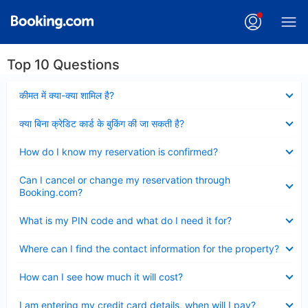
Top 10 Questions
Collapsed
कीमत में क्या-क्या शामिल है?
Collapsed
क्या बिना क्रेडिट कार्ड के बुकिंग की जा सकती है?
Collapsed
How do I know my reservation is confirmed?
Collapsed
Can I cancel or change my reservation through
Booking.com?
Collapsed
What is my PIN code and what do I need it for?
Collapsed
Where can I find the contact information for the property?
Collapsed
How can I see how much it will cost?
Collapsed
I am entering my credit card details, when will I pay?