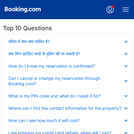
Top 10 Questions
Collapsed
कीमत में क्या-क्या शामिल है?
Collapsed
क्या बिना क्रेडिट कार्ड के बुकिंग की जा सकती है?
Collapsed
How do I know my reservation is confirmed?
Collapsed
Can I cancel or change my reservation through
Booking.com?
Collapsed
What is my PIN code and what do I need it for?
Collapsed
Where can I find the contact information for the property?
Collapsed
How can I see how much it will cost?
Collapsed
I am entering my credit card details, when will I pay?