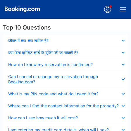
Top 10 Questions
Collapsed
कीमत में क्या-क्या शामिल है?
Collapsed
क्या बिना क्रेडिट कार्ड के बुकिंग की जा सकती है?
Collapsed
How do I know my reservation is confirmed?
Collapsed
Can I cancel or change my reservation through
Booking.com?
Collapsed
What is my PIN code and what do I need it for?
Collapsed
Where can I find the contact information for the property?
Collapsed
How can I see how much it will cost?
Collapsed
I am entering my credit card details, when will I pay?