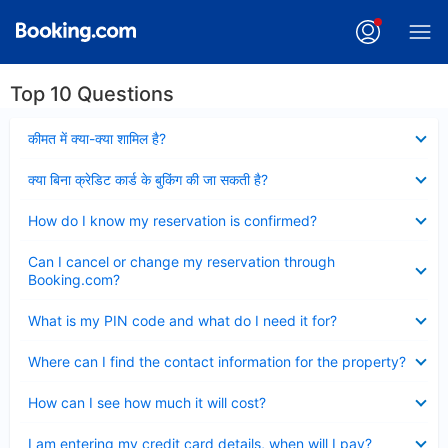
Top 10 Questions
Collapsed
कीमत में क्या-क्या शामिल है?
Collapsed
क्या बिना क्रेडिट कार्ड के बुकिंग की जा सकती है?
Collapsed
How do I know my reservation is confirmed?
Collapsed
Can I cancel or change my reservation through
Booking.com?
Collapsed
What is my PIN code and what do I need it for?
Collapsed
Where can I find the contact information for the property?
Collapsed
How can I see how much it will cost?
Collapsed
I am entering my credit card details, when will I pay?