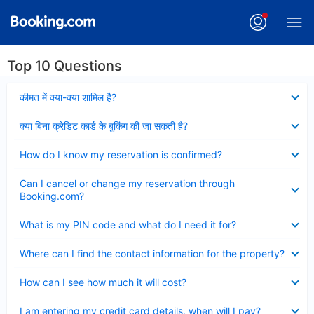
Top 10 Questions
Collapsed
कीमत में क्या-क्या शामिल है?
Collapsed
क्या बिना क्रेडिट कार्ड के बुकिंग की जा सकती है?
Collapsed
How do I know my reservation is confirmed?
Collapsed
Can I cancel or change my reservation through
Booking.com?
Collapsed
What is my PIN code and what do I need it for?
Collapsed
Where can I find the contact information for the property?
Collapsed
How can I see how much it will cost?
Collapsed
I am entering my credit card details, when will I pay?