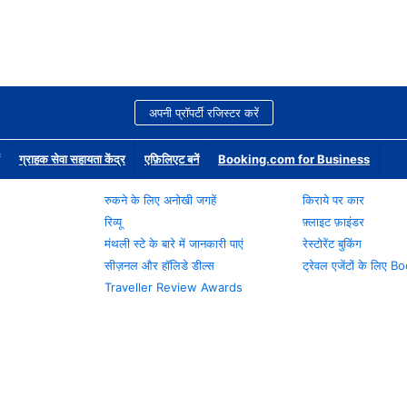
अपनी प्रॉपर्टी रजिस्टर करें
ग्राहक सेवा सहायता केंद्र
एफ़िलिएट बनें
Booking.com for Business
रुकने के लिए अनोखी जगहें
किराये पर कार
रिव्यू
फ़्लाइट फ़ाइंडर
मंथली स्टे के बारे में जानकारी पाएं
रेस्टोरेंट बुकिंग
सीज़नल और हॉलिडे डील्स
ट्रेवल एजेंटों के लिए
Traveller Review Awards