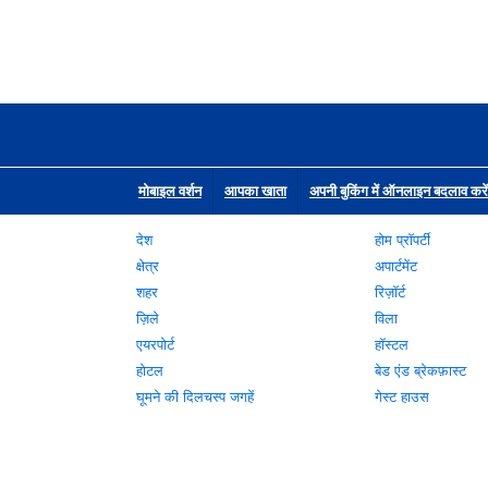
मोबाइल वर्शन
आपका खाता
अपनी बुकिंग में ऑनलाइन बदलाव करें
देश
होम प्रॉपर्टी
क्षेत्र
अपार्टमेंट
शहर
रिज़ॉर्ट
ज़िले
विला
एयरपोर्ट
हॉस्टल
होटल
बेड एंड ब्रेकफ़ास्ट
घूमने की दिलचस्प जगहें
गेस्ट हाउस