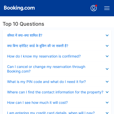
Top 10 Questions
Collapsed
कीमत में क्या-क्या शामिल है?
Collapsed
क्या बिना क्रेडिट कार्ड के बुकिंग की जा सकती है?
Collapsed
How do I know my reservation is confirmed?
Collapsed
Can I cancel or change my reservation through
Booking.com?
Collapsed
What is my PIN code and what do I need it for?
Collapsed
Where can I find the contact information for the property?
Collapsed
How can I see how much it will cost?
Collapsed
I am entering my credit card details, when will I pay?