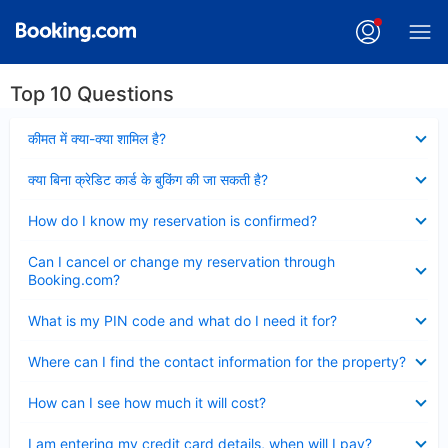
Top 10 Questions
Collapsed
कीमत में क्या-क्या शामिल है?
Collapsed
क्या बिना क्रेडिट कार्ड के बुकिंग की जा सकती है?
Collapsed
How do I know my reservation is confirmed?
Collapsed
Can I cancel or change my reservation through
Booking.com?
Collapsed
What is my PIN code and what do I need it for?
Collapsed
Where can I find the contact information for the property?
Collapsed
How can I see how much it will cost?
Collapsed
I am entering my credit card details, when will I pay?