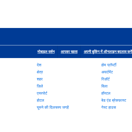
मोबाइल वर्शन
आपका खाता
अपनी बुकिंग में ऑनलाइन बदलाव करें
देश
होम प्रॉपर्टी
क्षेत्र
अपार्टमेंट
शहर
रिज़ॉर्ट
ज़िले
विला
एयरपोर्ट
हॉस्टल
होटल
बेड एंड ब्रेकफ़ास्ट
घूमने की दिलचस्प जगहें
गेस्ट हाउस