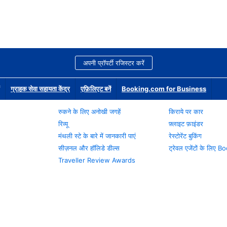
अपनी प्रॉपर्टी रजिस्टर करें
ग्राहक सेवा सहायता केंद्र
एफ़िलिएट बनें
Booking.com for Business
रुकने के लिए अनोखी जगहें
किराये पर कार
रिव्यू
फ़्लाइट फ़ाइंडर
मंथली स्टे के बारे में जानकारी पाएं
रेस्टोरेंट बुकिंग
सीज़नल और हॉलिडे डील्स
ट्रेवल एजेंटों के लिए
Traveller Review Awards