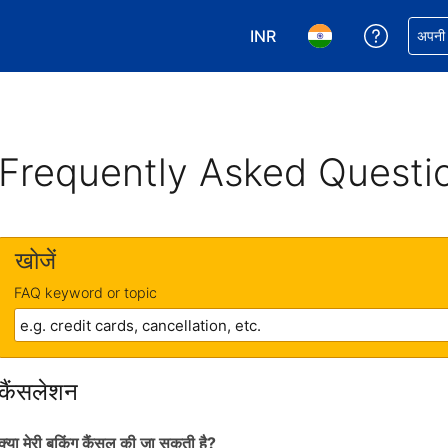
INR
अपनी बुकिं
अपनी प
अपनी करेंसी चुनें. आपने अभी INR क
अपनी भाषा चुनें. आपने अभ
Frequently Asked Questi
खोजें
FAQ keyword or topic
कैंसलेशन
क्या मेरी बुकिंग कैंसल की जा सकती है?