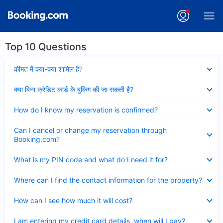
Top 10 Questions
Collapsed
कीमत में क्या-क्या शामिल है?
Collapsed
क्या बिना क्रेडिट कार्ड के बुकिंग की जा सकती है?
Collapsed
How do I know my reservation is confirmed?
Collapsed
Can I cancel or change my reservation through
Booking.com?
Collapsed
What is my PIN code and what do I need it for?
Collapsed
Where can I find the contact information for the property?
Collapsed
How can I see how much it will cost?
Collapsed
I am entering my credit card details, when will I pay?