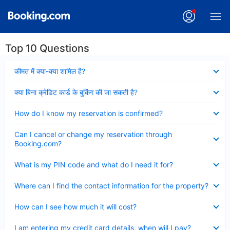
Top 10 Questions
Collapsed
कीमत में क्या-क्या शामिल है?
Collapsed
क्या बिना क्रेडिट कार्ड के बुकिंग की जा सकती है?
Collapsed
How do I know my reservation is confirmed?
Collapsed
Can I cancel or change my reservation through
Booking.com?
Collapsed
What is my PIN code and what do I need it for?
Collapsed
Where can I find the contact information for the property?
Collapsed
How can I see how much it will cost?
Collapsed
I am entering my credit card details, when will I pay?