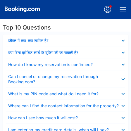
Top 10 Questions
Collapsed
कीमत में क्या-क्या शामिल है?
Collapsed
क्या बिना क्रेडिट कार्ड के बुकिंग की जा सकती है?
Collapsed
How do I know my reservation is confirmed?
Collapsed
Can I cancel or change my reservation through
Booking.com?
Collapsed
What is my PIN code and what do I need it for?
Collapsed
Where can I find the contact information for the property?
Collapsed
How can I see how much it will cost?
Collapsed
I am entering my credit card details, when will I pay?