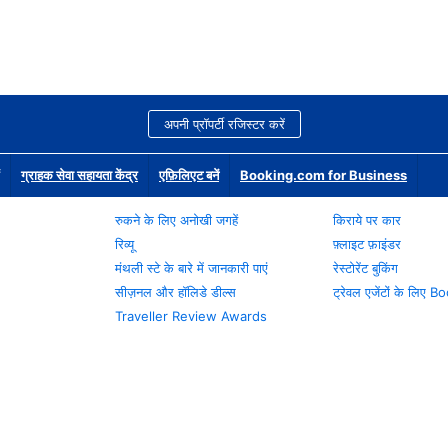
अपनी प्रॉपर्टी रजिस्टर करें
ग्राहक सेवा सहायता केंद्र
एफ़िलिएट बनें
Booking.com for Business
रुकने के लिए अनोखी जगहें
किराये पर कार
रिव्यू
फ़्लाइट फ़ाइंडर
मंथली स्टे के बारे में जानकारी पाएं
रेस्टोरेंट बुकिंग
सीज़नल और हॉलिडे डील्स
ट्रेवल एजेंटों के लिए
Traveller Review Awards