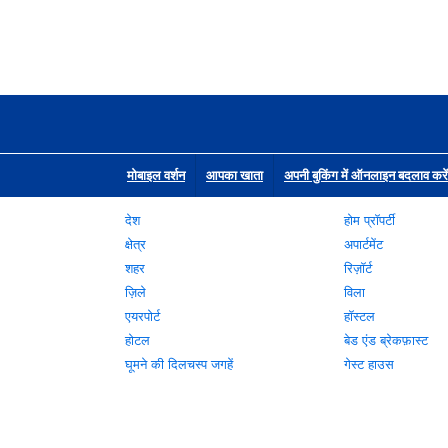
मोबाइल वर्शन
आपका खाता
अपनी बुकिंग में ऑनलाइन बदलाव करें
देश
होम प्रॉपर्टी
क्षेत्र
अपार्टमेंट
शहर
रिज़ॉर्ट
ज़िले
विला
एयरपोर्ट
हॉस्टल
होटल
बेड एंड ब्रेकफ़ास्ट
घूमने की दिलचस्प जगहें
गेस्ट हाउस