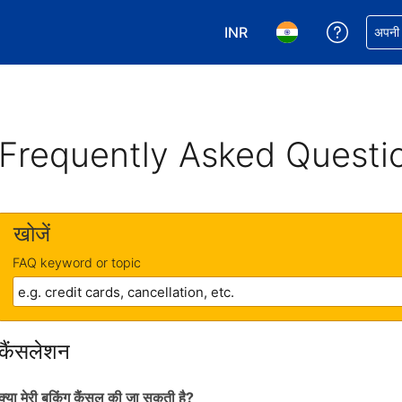
INR
अपनी बुकिं
अपनी प
अपनी करेंसी चुनें. आपने अभी INR क
अपनी भाषा चुनें. आपने अभ
Frequently Asked Questi
खोजें
FAQ keyword or topic
कैंसलेशन
क्या मेरी बुकिंग कैंसल की जा सकती है?