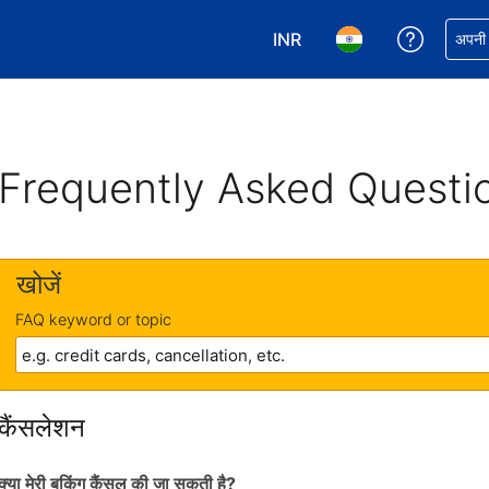
INR
अपनी बुकिं
अपनी प
अपनी करेंसी चुनें. आपने अभी INR क
अपनी भाषा चुनें. आपने अभ
Frequently Asked Questi
खोजें
FAQ keyword or topic
कैंसलेशन
क्या मेरी बुकिंग कैंसल की जा सकती है?