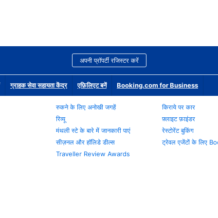
अपनी प्रॉपर्टी रजिस्टर करें
ग्राहक सेवा सहायता केंद्र
एफ़िलिएट बनें
Booking.com for Business
रुकने के लिए अनोखी जगहें
किराये पर कार
रिव्यू
फ़्लाइट फ़ाइंडर
मंथली स्टे के बारे में जानकारी पाएं
रेस्टोरेंट बुकिंग
सीज़नल और हॉलिडे डील्स
ट्रेवल एजेंटों के लिए
Traveller Review Awards