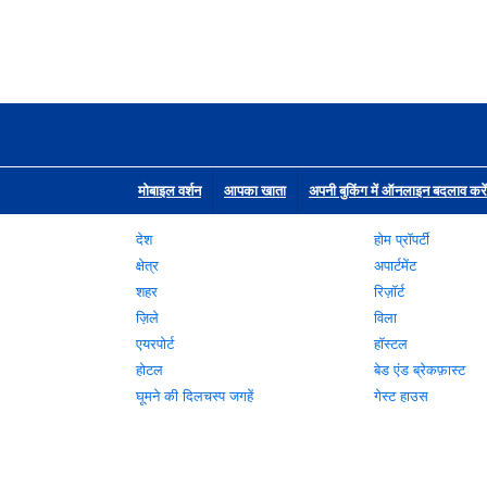
मोबाइल वर्शन
आपका खाता
अपनी बुकिंग में ऑनलाइन बदलाव करें
देश
होम प्रॉपर्टी
क्षेत्र
अपार्टमेंट
शहर
रिज़ॉर्ट
ज़िले
विला
एयरपोर्ट
हॉस्टल
होटल
बेड एंड ब्रेकफ़ास्ट
घूमने की दिलचस्प जगहें
गेस्ट हाउस