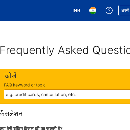
INR
अपनी बुकिं
अपनी प
अपनी करेंसी चुनें. आपने अभी INR क
अपनी भाषा चुनें. आपने अभ
Frequently Asked Questi
खोजें
FAQ keyword or topic
कैंसलेशन
क्या मेरी बुकिंग कैंसल की जा सकती है?