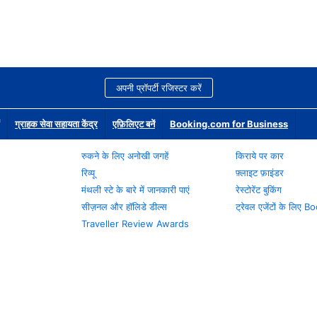
अपनी प्रॉपर्टी रजिस्टर करें
ग्राहक सेवा सहायता केंद्र
एफ़िलिएट बनें
Booking.com for Business
रुकने के लिए अनोखी जगहें
किराये पर कार
रिव्यू
फ़्लाइट फ़ाइंडर
मंथली स्टे के बारे में जानकारी पाएं
रेस्टोरेंट बुकिंग
सीज़नल और हॉलिडे डील्स
ट्रेवल एजेंटों के लिए
Traveller Review Awards