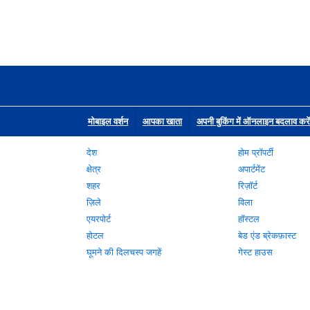
मोबाइल वर्शन
आपका खाता
अपनी बुकिंग में ऑनलाइन बदलाव करें
देश
होम प्रॉपर्टी
क्षेत्र
अपार्टमेंट
शहर
रिज़ॉर्ट
ज़िले
विला
एयरपोर्ट
हॉस्टल
होटल
बेड एंड ब्रेकफ़ास्ट
घूमने की दिलचस्प जगहें
गेस्ट हाउस