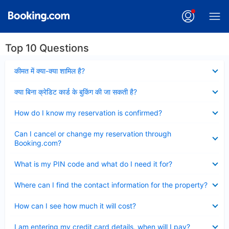
Top 10 Questions
Collapsed
कीमत में क्या-क्या शामिल है?
Collapsed
क्या बिना क्रेडिट कार्ड के बुकिंग की जा सकती है?
Collapsed
How do I know my reservation is confirmed?
Collapsed
Can I cancel or change my reservation through
Booking.com?
Collapsed
What is my PIN code and what do I need it for?
Collapsed
Where can I find the contact information for the property?
Collapsed
How can I see how much it will cost?
Collapsed
I am entering my credit card details, when will I pay?