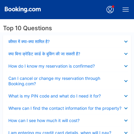
Top 10 Questions
Collapsed
कीमत में क्या-क्या शामिल है?
Collapsed
क्या बिना क्रेडिट कार्ड के बुकिंग की जा सकती है?
Collapsed
How do I know my reservation is confirmed?
Collapsed
Can I cancel or change my reservation through
Booking.com?
Collapsed
What is my PIN code and what do I need it for?
Collapsed
Where can I find the contact information for the property?
Collapsed
How can I see how much it will cost?
Collapsed
I am entering my credit card details, when will I pay?