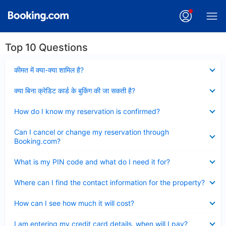
Top 10 Questions
Collapsed
कीमत में क्या-क्या शामिल है?
Collapsed
क्या बिना क्रेडिट कार्ड के बुकिंग की जा सकती है?
Collapsed
How do I know my reservation is confirmed?
Collapsed
Can I cancel or change my reservation through
Booking.com?
Collapsed
What is my PIN code and what do I need it for?
Collapsed
Where can I find the contact information for the property?
Collapsed
How can I see how much it will cost?
Collapsed
I am entering my credit card details, when will I pay?