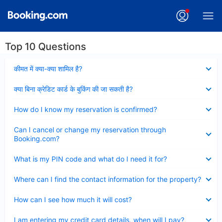
Top 10 Questions
Collapsed
कीमत में क्या-क्या शामिल है?
Collapsed
क्या बिना क्रेडिट कार्ड के बुकिंग की जा सकती है?
Collapsed
How do I know my reservation is confirmed?
Collapsed
Can I cancel or change my reservation through
Booking.com?
Collapsed
What is my PIN code and what do I need it for?
Collapsed
Where can I find the contact information for the property?
Collapsed
How can I see how much it will cost?
Collapsed
I am entering my credit card details, when will I pay?