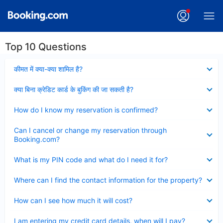
Top 10 Questions
Collapsed
कीमत में क्या-क्या शामिल है?
Collapsed
क्या बिना क्रेडिट कार्ड के बुकिंग की जा सकती है?
Collapsed
How do I know my reservation is confirmed?
Collapsed
Can I cancel or change my reservation through
Booking.com?
Collapsed
What is my PIN code and what do I need it for?
Collapsed
Where can I find the contact information for the property?
Collapsed
How can I see how much it will cost?
Collapsed
I am entering my credit card details, when will I pay?