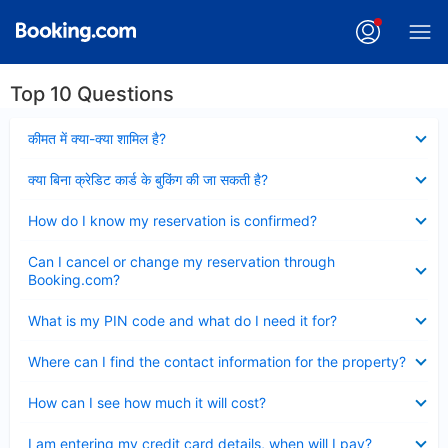
Top 10 Questions
Collapsed
कीमत में क्या-क्या शामिल है?
Collapsed
क्या बिना क्रेडिट कार्ड के बुकिंग की जा सकती है?
Collapsed
How do I know my reservation is confirmed?
Collapsed
Can I cancel or change my reservation through
Booking.com?
Collapsed
What is my PIN code and what do I need it for?
Collapsed
Where can I find the contact information for the property?
Collapsed
How can I see how much it will cost?
Collapsed
I am entering my credit card details, when will I pay?