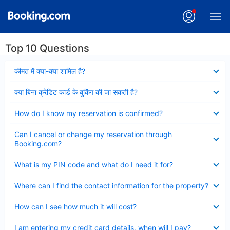
Top 10 Questions
Collapsed
कीमत में क्या-क्या शामिल है?
Collapsed
क्या बिना क्रेडिट कार्ड के बुकिंग की जा सकती है?
Collapsed
How do I know my reservation is confirmed?
Collapsed
Can I cancel or change my reservation through
Booking.com?
Collapsed
What is my PIN code and what do I need it for?
Collapsed
Where can I find the contact information for the property?
Collapsed
How can I see how much it will cost?
Collapsed
I am entering my credit card details, when will I pay?