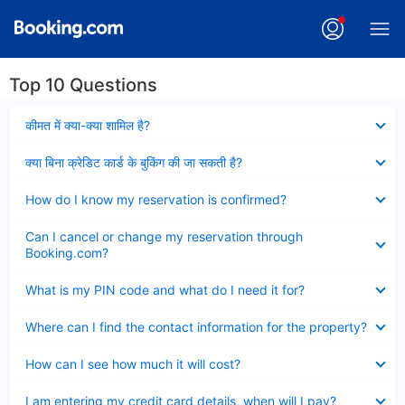
Top 10 Questions
Collapsed
कीमत में क्या-क्या शामिल है?
Collapsed
क्या बिना क्रेडिट कार्ड के बुकिंग की जा सकती है?
Collapsed
How do I know my reservation is confirmed?
Collapsed
Can I cancel or change my reservation through
Booking.com?
Collapsed
What is my PIN code and what do I need it for?
Collapsed
Where can I find the contact information for the property?
Collapsed
How can I see how much it will cost?
Collapsed
I am entering my credit card details, when will I pay?