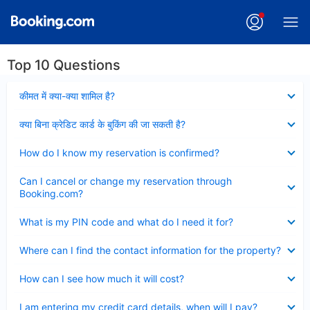
Top 10 Questions
Collapsed
कीमत में क्या-क्या शामिल है?
Collapsed
क्या बिना क्रेडिट कार्ड के बुकिंग की जा सकती है?
Collapsed
How do I know my reservation is confirmed?
Collapsed
Can I cancel or change my reservation through
Booking.com?
Collapsed
What is my PIN code and what do I need it for?
Collapsed
Where can I find the contact information for the property?
Collapsed
How can I see how much it will cost?
Collapsed
I am entering my credit card details, when will I pay?