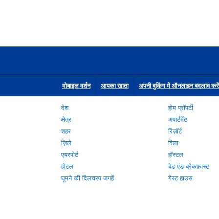
मोबाइल वर्शन
आपका खाता
अपनी बुकिंग में ऑनलाइन बदलाव करें
देश
होम प्रॉपर्टी
क्षेत्र
अपार्टमेंट
शहर
रिज़ॉर्ट
ज़िले
विला
एयरपोर्ट
हॉस्टल
होटल
बेड एंड ब्रेकफ़ास्ट
घूमने की दिलचस्प जगहें
गेस्ट हाउस