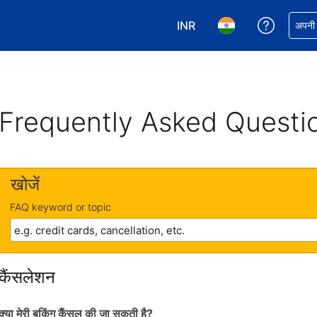
INR
अपनी बुकिं
अपनी प
अपनी करेंसी चुनें. आपने अभी INR क
अपनी भाषा चुनें. आपने अभ
Frequently Asked Questi
खोजें
FAQ keyword or topic
कैंसलेशन
क्या मेरी बुकिंग कैंसल की जा सकती है?