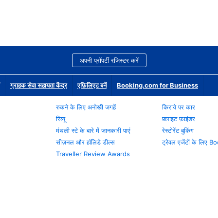
अपनी प्रॉपर्टी रजिस्टर करें
ग्राहक सेवा सहायता केंद्र
एफ़िलिएट बनें
Booking.com for Business
रुकने के लिए अनोखी जगहें
किराये पर कार
रिव्यू
फ़्लाइट फ़ाइंडर
मंथली स्टे के बारे में जानकारी पाएं
रेस्टोरेंट बुकिंग
सीज़नल और हॉलिडे डील्स
ट्रेवल एजेंटों के लिए
Traveller Review Awards