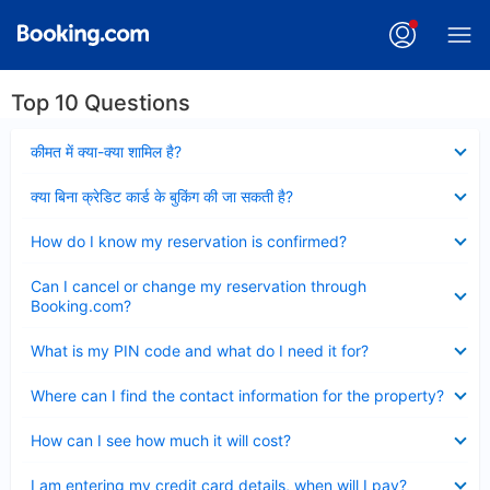
Top 10 Questions
Collapsed
कीमत में क्या-क्या शामिल है?
Collapsed
क्या बिना क्रेडिट कार्ड के बुकिंग की जा सकती है?
Collapsed
How do I know my reservation is confirmed?
Collapsed
Can I cancel or change my reservation through
Booking.com?
Collapsed
What is my PIN code and what do I need it for?
Collapsed
Where can I find the contact information for the property?
Collapsed
How can I see how much it will cost?
Collapsed
I am entering my credit card details, when will I pay?