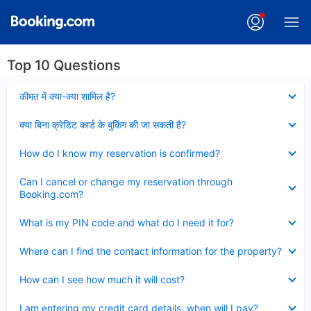
Top 10 Questions
Collapsed
कीमत में क्या-क्या शामिल है?
Collapsed
क्या बिना क्रेडिट कार्ड के बुकिंग की जा सकती है?
Collapsed
How do I know my reservation is confirmed?
Collapsed
Can I cancel or change my reservation through
Booking.com?
Collapsed
What is my PIN code and what do I need it for?
Collapsed
Where can I find the contact information for the property?
Collapsed
How can I see how much it will cost?
Collapsed
I am entering my credit card details, when will I pay?