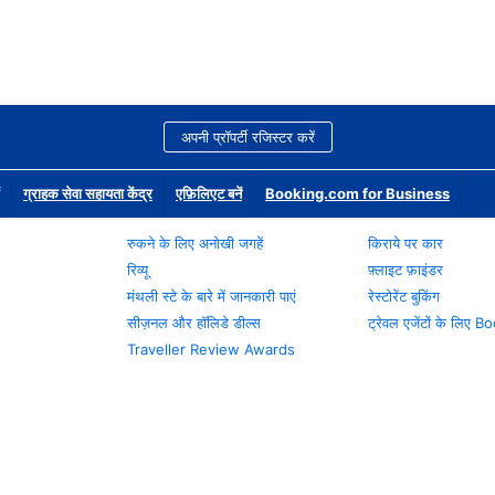
अपनी प्रॉपर्टी रजिस्टर करें
ग्राहक सेवा सहायता केंद्र
एफ़िलिएट बनें
Booking.com for Business
रुकने के लिए अनोखी जगहें
किराये पर कार
रिव्यू
फ़्लाइट फ़ाइंडर
मंथली स्टे के बारे में जानकारी पाएं
रेस्टोरेंट बुकिंग
सीज़नल और हॉलिडे डील्स
ट्रेवल एजेंटों के लिए
Traveller Review Awards