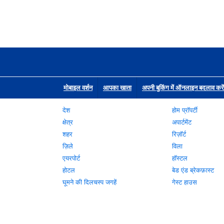
मोबाइल वर्शन
आपका खाता
अपनी बुकिंग में ऑनलाइन बदलाव करें
देश
होम प्रॉपर्टी
क्षेत्र
अपार्टमेंट
शहर
रिज़ॉर्ट
ज़िले
विला
एयरपोर्ट
हॉस्टल
होटल
बेड एंड ब्रेकफ़ास्ट
घूमने की दिलचस्प जगहें
गेस्ट हाउस