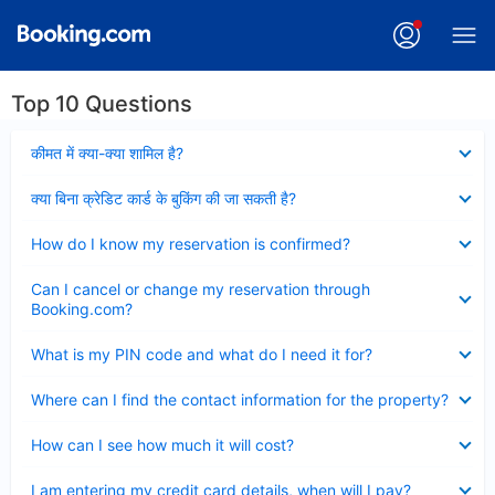
Top 10 Questions
Collapsed
कीमत में क्या-क्या शामिल है?
Collapsed
क्या बिना क्रेडिट कार्ड के बुकिंग की जा सकती है?
Collapsed
How do I know my reservation is confirmed?
Collapsed
Can I cancel or change my reservation through
Booking.com?
Collapsed
What is my PIN code and what do I need it for?
Collapsed
Where can I find the contact information for the property?
Collapsed
How can I see how much it will cost?
Collapsed
I am entering my credit card details, when will I pay?