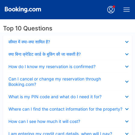
Top 10 Questions
Collapsed
कीमत में क्या-क्या शामिल है?
Collapsed
क्या बिना क्रेडिट कार्ड के बुकिंग की जा सकती है?
Collapsed
How do I know my reservation is confirmed?
Collapsed
Can I cancel or change my reservation through
Booking.com?
Collapsed
What is my PIN code and what do I need it for?
Collapsed
Where can I find the contact information for the property?
Collapsed
How can I see how much it will cost?
Collapsed
I am entering my credit card details, when will I pay?