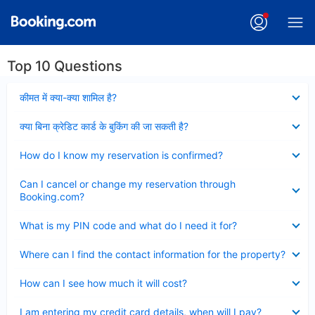
Top 10 Questions
Collapsed
कीमत में क्या-क्या शामिल है?
Collapsed
क्या बिना क्रेडिट कार्ड के बुकिंग की जा सकती है?
Collapsed
How do I know my reservation is confirmed?
Collapsed
Can I cancel or change my reservation through
Booking.com?
Collapsed
What is my PIN code and what do I need it for?
Collapsed
Where can I find the contact information for the property?
Collapsed
How can I see how much it will cost?
Collapsed
I am entering my credit card details, when will I pay?