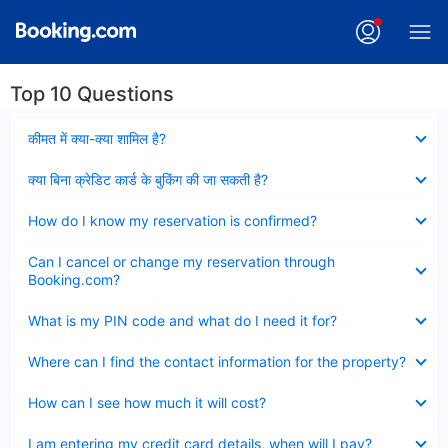
Top 10 Questions
Collapsed
कीमत में क्या-क्या शामिल है?
Collapsed
क्या बिना क्रेडिट कार्ड के बुकिंग की जा सकती है?
Collapsed
How do I know my reservation is confirmed?
Collapsed
Can I cancel or change my reservation through
Booking.com?
Collapsed
What is my PIN code and what do I need it for?
Collapsed
Where can I find the contact information for the property?
Collapsed
How can I see how much it will cost?
Collapsed
I am entering my credit card details, when will I pay?