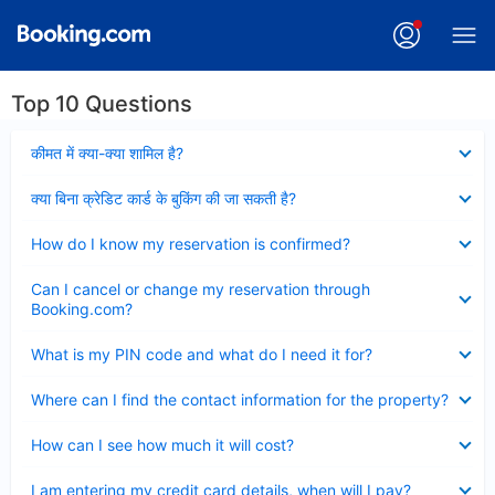
Top 10 Questions
Collapsed
कीमत में क्या-क्या शामिल है?
Collapsed
क्या बिना क्रेडिट कार्ड के बुकिंग की जा सकती है?
Collapsed
How do I know my reservation is confirmed?
Collapsed
Can I cancel or change my reservation through
Booking.com?
Collapsed
What is my PIN code and what do I need it for?
Collapsed
Where can I find the contact information for the property?
Collapsed
How can I see how much it will cost?
Collapsed
I am entering my credit card details, when will I pay?