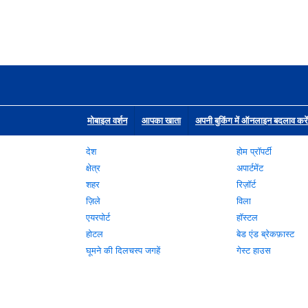
मोबाइल वर्शन
आपका खाता
अपनी बुकिंग में ऑनलाइन बदलाव करें
देश
होम प्रॉपर्टी
क्षेत्र
अपार्टमेंट
शहर
रिज़ॉर्ट
ज़िले
विला
एयरपोर्ट
हॉस्टल
होटल
बेड एंड ब्रेकफ़ास्ट
घूमने की दिलचस्प जगहें
गेस्ट हाउस