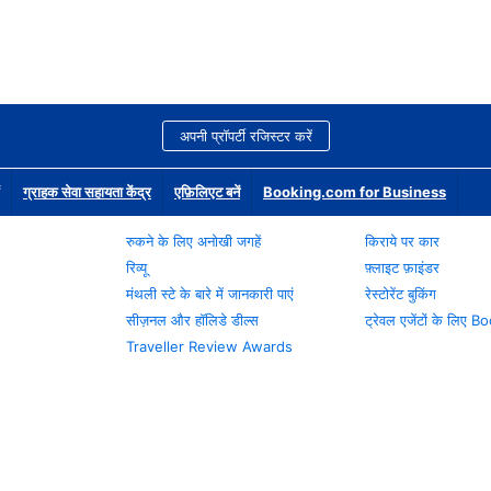
अपनी प्रॉपर्टी रजिस्टर करें
ग्राहक सेवा सहायता केंद्र
एफ़िलिएट बनें
Booking.com for Business
रुकने के लिए अनोखी जगहें
किराये पर कार
रिव्यू
फ़्लाइट फ़ाइंडर
मंथली स्टे के बारे में जानकारी पाएं
रेस्टोरेंट बुकिंग
सीज़नल और हॉलिडे डील्स
ट्रेवल एजेंटों के लिए
Traveller Review Awards