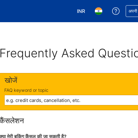
INR
अपनी बुकिं
अपनी प
अपनी करेंसी चुनें. आपने अभी INR क
अपनी भाषा चुनें. आपने अभ
Frequently Asked Questi
खोजें
FAQ keyword or topic
कैंसलेशन
क्या मेरी बुकिंग कैंसल की जा सकती है?