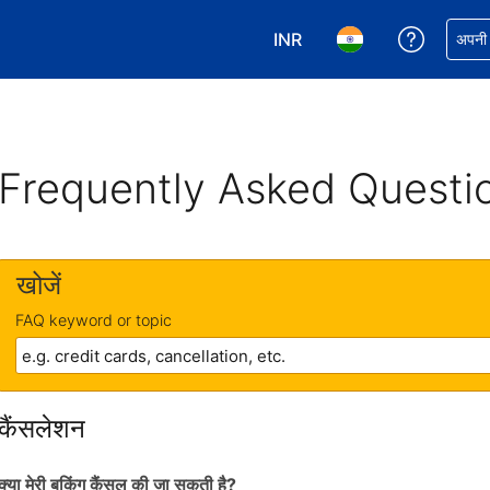
INR
अपनी बुकिं
अपनी प
अपनी करेंसी चुनें. आपने अभी INR क
अपनी भाषा चुनें. आपने अभ
Frequently Asked Questi
खोजें
FAQ keyword or topic
कैंसलेशन
क्या मेरी बुकिंग कैंसल की जा सकती है?