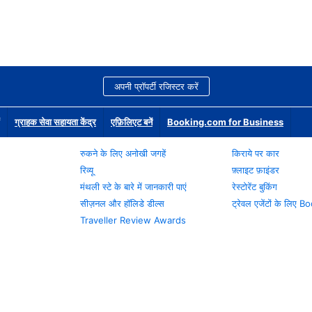
अपनी प्रॉपर्टी रजिस्टर करें
ग्राहक सेवा सहायता केंद्र
एफ़िलिएट बनें
Booking.com for Business
रुकने के लिए अनोखी जगहें
किराये पर कार
रिव्यू
फ़्लाइट फ़ाइंडर
मंथली स्टे के बारे में जानकारी पाएं
रेस्टोरेंट बुकिंग
सीज़नल और हॉलिडे डील्स
ट्रेवल एजेंटों के लिए
Traveller Review Awards