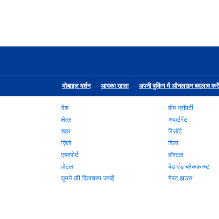
मोबाइल वर्शन
आपका खाता
अपनी बुकिंग में ऑनलाइन बदलाव करें
देश
होम प्रॉपर्टी
क्षेत्र
अपार्टमेंट
शहर
रिज़ॉर्ट
ज़िले
विला
एयरपोर्ट
हॉस्टल
होटल
बेड एंड ब्रेकफ़ास्ट
घूमने की दिलचस्प जगहें
गेस्ट हाउस