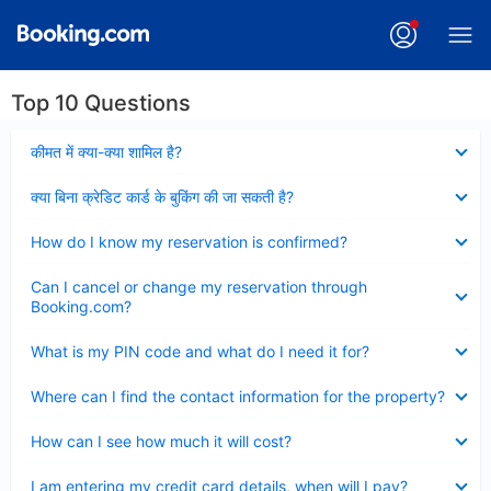
Top 10 Questions
Collapsed
कीमत में क्या-क्या शामिल है?
Collapsed
क्या बिना क्रेडिट कार्ड के बुकिंग की जा सकती है?
Collapsed
How do I know my reservation is confirmed?
Collapsed
Can I cancel or change my reservation through
Booking.com?
Collapsed
What is my PIN code and what do I need it for?
Collapsed
Where can I find the contact information for the property?
Collapsed
How can I see how much it will cost?
Collapsed
I am entering my credit card details, when will I pay?