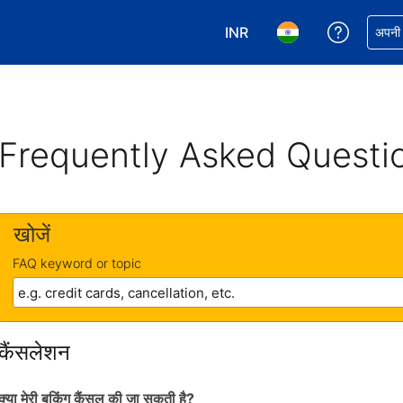
INR
अपनी बुकिं
अपनी प
अपनी करेंसी चुनें. आपने अभी INR क
अपनी भाषा चुनें. आपने अभ
Frequently Asked Questi
खोजें
FAQ keyword or topic
कैंसलेशन
क्या मेरी बुकिंग कैंसल की जा सकती है?