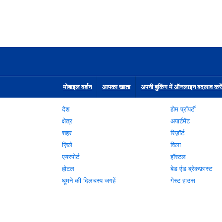
मोबाइल वर्शन
आपका खाता
अपनी बुकिंग में ऑनलाइन बदलाव करें
देश
होम प्रॉपर्टी
क्षेत्र
अपार्टमेंट
शहर
रिज़ॉर्ट
ज़िले
विला
एयरपोर्ट
हॉस्टल
होटल
बेड एंड ब्रेकफ़ास्ट
घूमने की दिलचस्प जगहें
गेस्ट हाउस