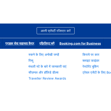
अपनी प्रॉपर्टी रजिस्टर करें
ग्राहक सेवा सहायता केंद्र
एफ़िलिएट बनें
Booking.com for Business
रुकने के लिए अनोखी जगहें
किराये पर कार
रिव्यू
फ़्लाइट फ़ाइंडर
मंथली स्टे के बारे में जानकारी पाएं
रेस्टोरेंट बुकिंग
सीज़नल और हॉलिडे डील्स
ट्रेवल एजेंटों के लिए
Traveller Review Awards