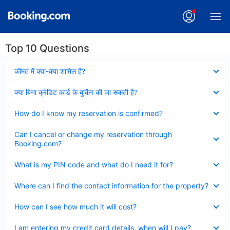
Top 10 Questions
Collapsed
कीमत में क्या-क्या शामिल है?
Collapsed
क्या बिना क्रेडिट कार्ड के बुकिंग की जा सकती है?
Collapsed
How do I know my reservation is confirmed?
Collapsed
Can I cancel or change my reservation through
Booking.com?
Collapsed
What is my PIN code and what do I need it for?
Collapsed
Where can I find the contact information for the property?
Collapsed
How can I see how much it will cost?
Collapsed
I am entering my credit card details, when will I pay?