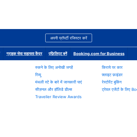
अपनी प्रॉपर्टी रजिस्टर करें
ग्राहक सेवा सहायता केंद्र
एफ़िलिएट बनें
Booking.com for Business
रुकने के लिए अनोखी जगहें
किराये पर कार
रिव्यू
फ़्लाइट फ़ाइंडर
मंथली स्टे के बारे में जानकारी पाएं
रेस्टोरेंट बुकिंग
सीज़नल और हॉलिडे डील्स
ट्रेवल एजेंटों के लिए
Traveller Review Awards