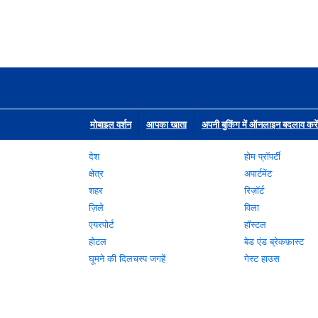
मोबाइल वर्शन
आपका खाता
अपनी बुकिंग में ऑनलाइन बदलाव करें
देश
होम प्रॉपर्टी
क्षेत्र
अपार्टमेंट
शहर
रिज़ॉर्ट
ज़िले
विला
एयरपोर्ट
हॉस्टल
होटल
बेड एंड ब्रेकफ़ास्ट
घूमने की दिलचस्प जगहें
गेस्ट हाउस