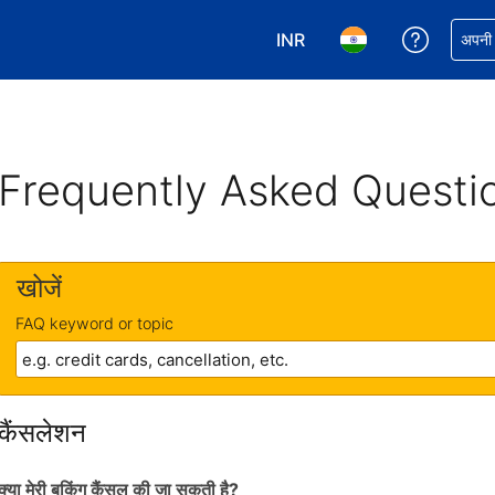
INR
अपनी बुकिं
अपनी प
अपनी करेंसी चुनें. आपने अभी INR क
अपनी भाषा चुनें. आपने अभ
Frequently Asked Questi
खोजें
FAQ keyword or topic
कैंसलेशन
क्या मेरी बुकिंग कैंसल की जा सकती है?