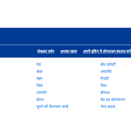
मोबाइल वर्शन
आपका खाता
अपनी बुकिंग में ऑनलाइन बदलाव करें
देश
होम प्रॉपर्टी
क्षेत्र
अपार्टमेंट
शहर
रिज़ॉर्ट
ज़िले
विला
एयरपोर्ट
हॉस्टल
होटल
बेड एंड ब्रेकफ़ास्ट
घूमने की दिलचस्प जगहें
गेस्ट हाउस