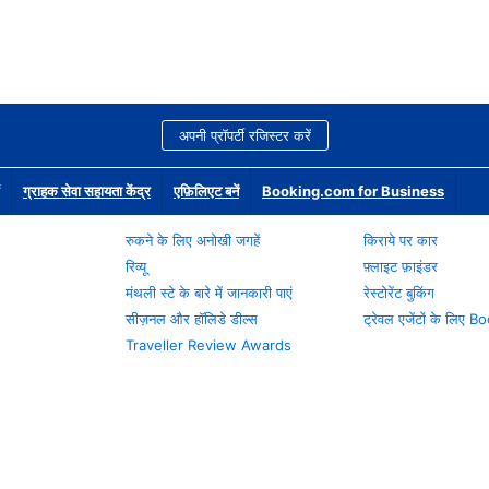
अपनी प्रॉपर्टी रजिस्टर करें
ग्राहक सेवा सहायता केंद्र
एफ़िलिएट बनें
Booking.com for Business
रुकने के लिए अनोखी जगहें
किराये पर कार
रिव्यू
फ़्लाइट फ़ाइंडर
मंथली स्टे के बारे में जानकारी पाएं
रेस्टोरेंट बुकिंग
सीज़नल और हॉलिडे डील्स
ट्रेवल एजेंटों के लिए
Traveller Review Awards