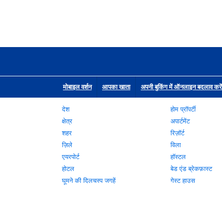
मोबाइल वर्शन
आपका खाता
अपनी बुकिंग में ऑनलाइन बदलाव करें
देश
होम प्रॉपर्टी
क्षेत्र
अपार्टमेंट
शहर
रिज़ॉर्ट
ज़िले
विला
एयरपोर्ट
हॉस्टल
होटल
बेड एंड ब्रेकफ़ास्ट
घूमने की दिलचस्प जगहें
गेस्ट हाउस