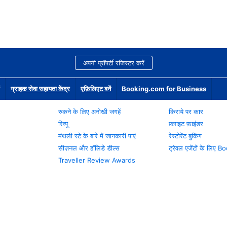
अपनी प्रॉपर्टी रजिस्टर करें
ग्राहक सेवा सहायता केंद्र
एफ़िलिएट बनें
Booking.com for Business
रुकने के लिए अनोखी जगहें
किराये पर कार
रिव्यू
फ़्लाइट फ़ाइंडर
मंथली स्टे के बारे में जानकारी पाएं
रेस्टोरेंट बुकिंग
सीज़नल और हॉलिडे डील्स
ट्रेवल एजेंटों के लिए
Traveller Review Awards