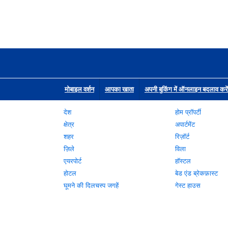
मोबाइल वर्शन
आपका खाता
अपनी बुकिंग में ऑनलाइन बदलाव करें
देश
होम प्रॉपर्टी
क्षेत्र
अपार्टमेंट
शहर
रिज़ॉर्ट
ज़िले
विला
एयरपोर्ट
हॉस्टल
होटल
बेड एंड ब्रेकफ़ास्ट
घूमने की दिलचस्प जगहें
गेस्ट हाउस