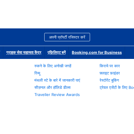
अपनी प्रॉपर्टी रजिस्टर करें
ग्राहक सेवा सहायता केंद्र
एफ़िलिएट बनें
Booking.com for Business
रुकने के लिए अनोखी जगहें
किराये पर कार
रिव्यू
फ़्लाइट फ़ाइंडर
मंथली स्टे के बारे में जानकारी पाएं
रेस्टोरेंट बुकिंग
सीज़नल और हॉलिडे डील्स
ट्रेवल एजेंटों के लिए
Traveller Review Awards