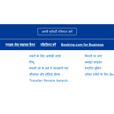
अपनी प्रॉपर्टी रजिस्टर करें
ग्राहक सेवा सहायता केंद्र
एफ़िलिएट बनें
Booking.com for Business
रुकने के लिए अनोखी जगहें
किराये पर कार
रिव्यू
फ़्लाइट फ़ाइंडर
मंथली स्टे के बारे में जानकारी पाएं
रेस्टोरेंट बुकिंग
सीज़नल और हॉलिडे डील्स
ट्रेवल एजेंटों के लिए
Traveller Review Awards