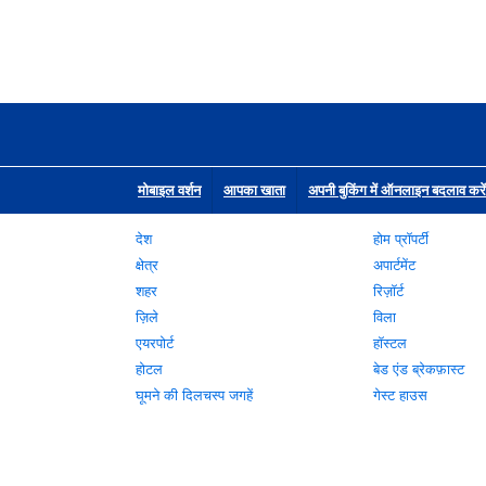
मोबाइल वर्शन
आपका खाता
अपनी बुकिंग में ऑनलाइन बदलाव करें
देश
होम प्रॉपर्टी
क्षेत्र
अपार्टमेंट
शहर
रिज़ॉर्ट
ज़िले
विला
एयरपोर्ट
हॉस्टल
होटल
बेड एंड ब्रेकफ़ास्ट
घूमने की दिलचस्प जगहें
गेस्ट हाउस