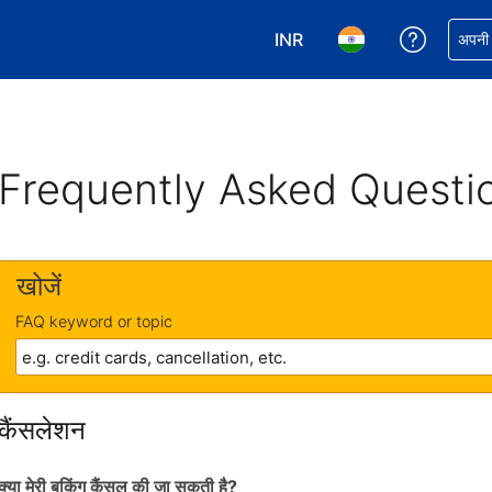
INR
अपनी बुकिं
अपनी प
अपनी करेंसी चुनें. आपने अभी INR क
अपनी भाषा चुनें. आपने अभ
Frequently Asked Questi
खोजें
FAQ keyword or topic
कैंसलेशन
क्या मेरी बुकिंग कैंसल की जा सकती है?