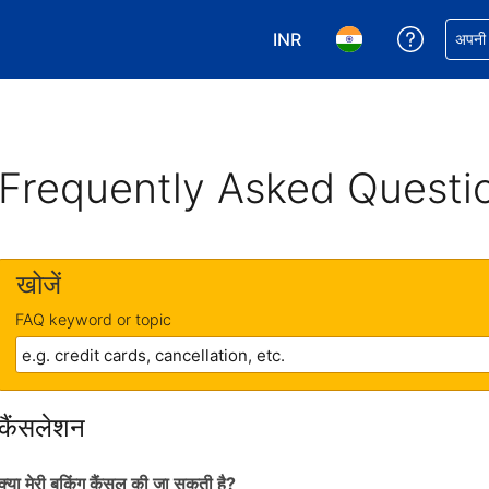
INR
अपनी बुकिं
अपनी प
अपनी करेंसी चुनें. आपने अभी INR क
अपनी भाषा चुनें. आपने अभ
Frequently Asked Questi
खोजें
FAQ keyword or topic
कैंसलेशन
क्या मेरी बुकिंग कैंसल की जा सकती है?