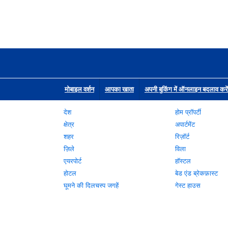
मोबाइल वर्शन
आपका खाता
अपनी बुकिंग में ऑनलाइन बदलाव करें
देश
होम प्रॉपर्टी
क्षेत्र
अपार्टमेंट
शहर
रिज़ॉर्ट
ज़िले
विला
एयरपोर्ट
हॉस्टल
होटल
बेड एंड ब्रेकफ़ास्ट
घूमने की दिलचस्प जगहें
गेस्ट हाउस