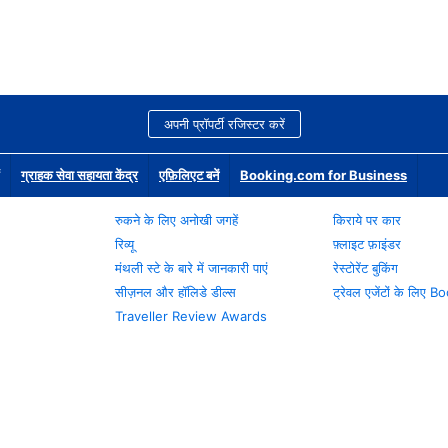
अपनी प्रॉपर्टी रजिस्टर करें
ग्राहक सेवा सहायता केंद्र
एफ़िलिएट बनें
Booking.com for Business
रुकने के लिए अनोखी जगहें
किराये पर कार
रिव्यू
फ़्लाइट फ़ाइंडर
मंथली स्टे के बारे में जानकारी पाएं
रेस्टोरेंट बुकिंग
सीज़नल और हॉलिडे डील्स
ट्रेवल एजेंटों के लिए
Traveller Review Awards