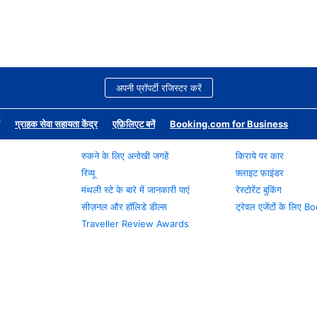
अपनी प्रॉपर्टी रजिस्टर करें
ग्राहक सेवा सहायता केंद्र
एफ़िलिएट बनें
Booking.com for Business
रुकने के लिए अनोखी जगहें
किराये पर कार
रिव्यू
फ़्लाइट फ़ाइंडर
मंथली स्टे के बारे में जानकारी पाएं
रेस्टोरेंट बुकिंग
सीज़नल और हॉलिडे डील्स
ट्रेवल एजेंटों के लिए
Traveller Review Awards