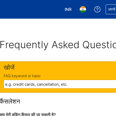
INR
अपनी बुकिं
अपनी प
अपनी करेंसी चुनें. आपने अभी INR क
अपनी भाषा चुनें. आपने अभ
Frequently Asked Questi
खोजें
FAQ keyword or topic
कैंसलेशन
क्या मेरी बुकिंग कैंसल की जा सकती है?