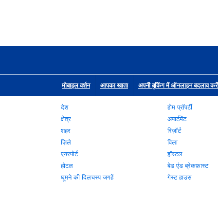
मोबाइल वर्शन
आपका खाता
अपनी बुकिंग में ऑनलाइन बदलाव करें
देश
होम प्रॉपर्टी
क्षेत्र
अपार्टमेंट
शहर
रिज़ॉर्ट
ज़िले
विला
एयरपोर्ट
हॉस्टल
होटल
बेड एंड ब्रेकफ़ास्ट
घूमने की दिलचस्प जगहें
गेस्ट हाउस