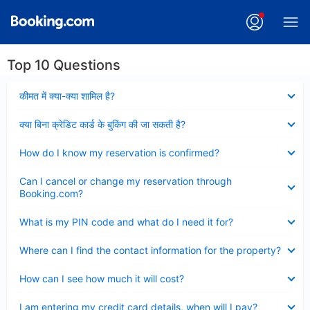
Top 10 Questions
Collapsed
कीमत में क्या-क्या शामिल है?
Collapsed
क्या बिना क्रेडिट कार्ड के बुकिंग की जा सकती है?
Collapsed
How do I know my reservation is confirmed?
Collapsed
Can I cancel or change my reservation through
Booking.com?
Collapsed
What is my PIN code and what do I need it for?
Collapsed
Where can I find the contact information for the property?
Collapsed
How can I see how much it will cost?
Collapsed
I am entering my credit card details, when will I pay?