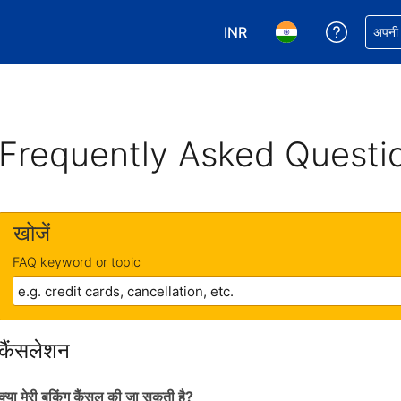
INR
अपनी बुकिं
अपनी प
अपनी करेंसी चुनें. आपने अभी INR क
अपनी भाषा चुनें. आपने अभ
Frequently Asked Questi
खोजें
FAQ keyword or topic
कैंसलेशन
क्या मेरी बुकिंग कैंसल की जा सकती है?