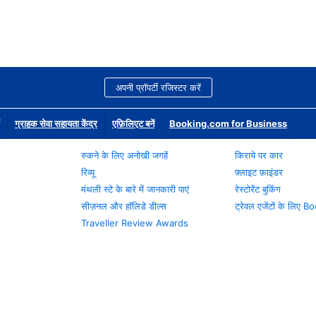
अपनी प्रॉपर्टी रजिस्टर करें
ग्राहक सेवा सहायता केंद्र
एफ़िलिएट बनें
Booking.com for Business
रुकने के लिए अनोखी जगहें
किराये पर कार
रिव्यू
फ़्लाइट फ़ाइंडर
मंथली स्टे के बारे में जानकारी पाएं
रेस्टोरेंट बुकिंग
सीज़नल और हॉलिडे डील्स
ट्रेवल एजेंटों के लिए
Traveller Review Awards