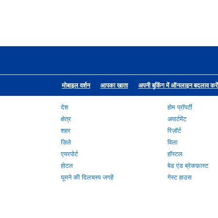
मोबाइल वर्शन
आपका खाता
अपनी बुकिंग में ऑनलाइन बदलाव करें
देश
होम प्रॉपर्टी
क्षेत्र
अपार्टमेंट
शहर
रिज़ॉर्ट
ज़िले
विला
एयरपोर्ट
हॉस्टल
होटल
बेड एंड ब्रेकफ़ास्ट
घूमने की दिलचस्प जगहें
गेस्ट हाउस