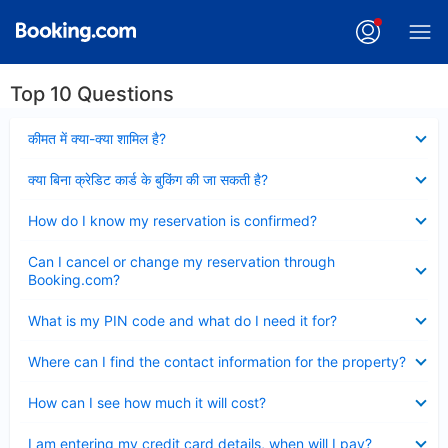
Top 10 Questions
Collapsed
कीमत में क्या-क्या शामिल है?
Collapsed
क्या बिना क्रेडिट कार्ड के बुकिंग की जा सकती है?
Collapsed
How do I know my reservation is confirmed?
Collapsed
Can I cancel or change my reservation through
Booking.com?
Collapsed
What is my PIN code and what do I need it for?
Collapsed
Where can I find the contact information for the property?
Collapsed
How can I see how much it will cost?
Collapsed
I am entering my credit card details, when will I pay?