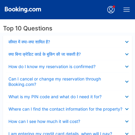
Top 10 Questions
Collapsed
कीमत में क्या-क्या शामिल है?
Collapsed
क्या बिना क्रेडिट कार्ड के बुकिंग की जा सकती है?
Collapsed
How do I know my reservation is confirmed?
Collapsed
Can I cancel or change my reservation through
Booking.com?
Collapsed
What is my PIN code and what do I need it for?
Collapsed
Where can I find the contact information for the property?
Collapsed
How can I see how much it will cost?
Collapsed
I am entering my credit card details, when will I pay?