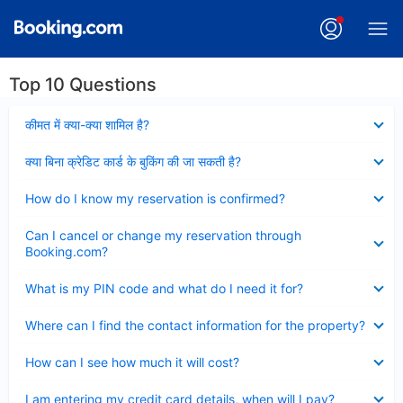
Top 10 Questions
Collapsed
कीमत में क्या-क्या शामिल है?
Collapsed
क्या बिना क्रेडिट कार्ड के बुकिंग की जा सकती है?
Collapsed
How do I know my reservation is confirmed?
Collapsed
Can I cancel or change my reservation through
Booking.com?
Collapsed
What is my PIN code and what do I need it for?
Collapsed
Where can I find the contact information for the property?
Collapsed
How can I see how much it will cost?
Collapsed
I am entering my credit card details, when will I pay?